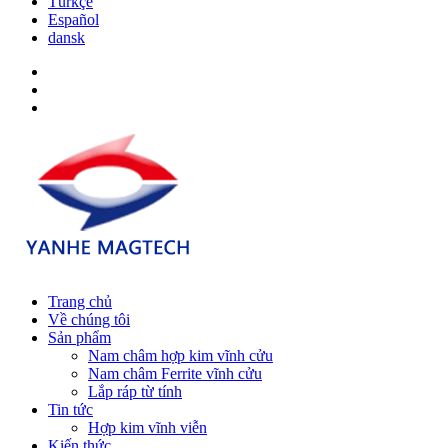
Türkçe
Español
dansk
Trang chủ
Về chúng tôi
Sản phẩm
Nam châm hợp kim vĩnh cửu
Nam châm Ferrite vĩnh cửu
Lắp ráp từ tính
Tin tức
Hợp kim vĩnh viễn
Kiến thức