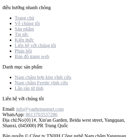
điều hướng nhanh chóng
Trang chủ
Về chúng tôi
Sản phẩm
Tin tức
Kiến thức
Liên hệ với chúng tôi
Phản hồi
Bản đồ trang web
Danh mục sản phẩm
Nam châm hợp kim vĩnh cửu
Nam châm Ferrite vĩnh cửu
Lắp ráp từ tính
Liên hệ với chúng tôi
Email:
info@yanhemagnet.com
WhatsApp:
8613703537286
Địa chỉ:
No{0}}#, Xin'an Garden, Beida west street, Yangquan,
Shanxi, (045000) PR Trung Quốc
Bản quyền © Công ty TNHH Công nghệ Nam châm Yangquan