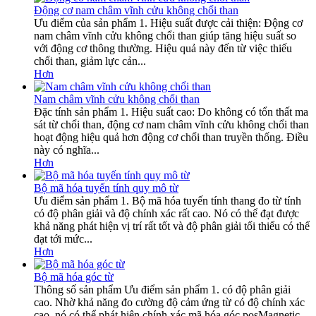
Động cơ nam châm vĩnh cửu không chổi than
Ưu điểm của sản phẩm 1. Hiệu suất được cải thiện: Động cơ
nam châm vĩnh cửu không chổi than giúp tăng hiệu suất so
với động cơ thông thường. Hiệu quả này đến từ việc thiếu
chổi than, giảm lực cản...
Hơn
Nam châm vĩnh cửu không chổi than
Đặc tính sản phẩm 1. Hiệu suất cao: Do ​​không có tổn thất ma
sát từ chổi than, động cơ nam châm vĩnh cửu không chổi than
hoạt động hiệu quả hơn động cơ chổi than truyền thống. Điều
này có nghĩa...
Hơn
Bộ mã hóa tuyến tính quy mô từ
Ưu điểm sản phẩm 1. Bộ mã hóa tuyến tính thang đo từ tính
có độ phân giải và độ chính xác rất cao. Nó có thể đạt được
khả năng phát hiện vị trí rất tốt và độ phân giải tối thiểu có thể
đạt tới mức...
Hơn
Bộ mã hóa góc từ
Thông số sản phẩm Ưu điểm sản phẩm 1. có độ phân giải
cao. Nhờ khả năng đo cường độ cảm ứng từ có độ chính xác
cao, nó có thể phát hiện chính xác mã hóa góc posMagnetic