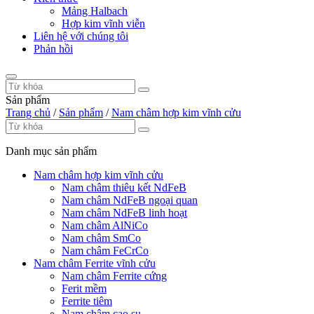
Mảng Halbach
Hợp kim vĩnh viễn
Liên hệ với chúng tôi
Phản hồi
Sản phẩm
Trang chủ
/
Sản phẩm
/
Nam châm hợp kim vĩnh cửu
Danh mục sản phẩm
Nam châm hợp kim vĩnh cửu
Nam châm thiêu kết NdFeB
Nam châm NdFeB ngoại quan
Nam châm NdFeB linh hoạt
Nam châm AlNiCo
Nam châm SmCo
Nam châm FeCrCo
Nam châm Ferrite vĩnh cửu
Nam châm Ferrite cứng
Ferit mềm
Ferrite tiêm
Nam châm cao su