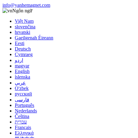
info@yanhemagnet.com
Ngôn ngữ
Việt Nam
slovenčina
hrvatski
Gaeilgenah Éireann
Eesti
Deutsch
Cymraeg
اردو
magyar
English
íslenska
عربي
O'zbek
русский
فارسی
Português
Nederlands
Čeština
עברית
Français
Ελληνικά