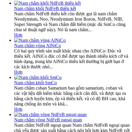
Nam châm khối NdFeB thiêu kết
Nam châm NdFeB thiêu kết còn được gọi là nam châm
Neodymium, Neo, Neodymium Iron Boron, NdFeB, NIB,
Super Strength và Nam châm đất hiếm (mặc dù SmCo cũng
chia sẻ thuật ngữ này). Nó là nam châm...
Hơn
Nam châm vòng AlNiCo
Có hai quy trình sản xuất khác nhau cho AlNiCo: Đúc và
thiêu kết. AlNiCo đúc có thể được tạo thành nhiều kích cỡ và
hình dạng, trong khi AlNiCo thiêu kết thường bị giới hạn ở
các kích thước nhỏ...
Hơn
Nam châm khối SmCo
Nam châm coban Samarium bao gồm samarium, coban và
các vật liệu đất hiếm khác bằng cách cân đối, và được tạo ra
bằng cách luyện kim, ép và thiêu kết, và có độ BH cao, khả
năng chống ăn mòn và khả...
Hơn
Nam châm vòng NdFeB ngoại quan
Nam châm NdFeB ngoại quan Nam châm NdFeB ngoại quan
chủ yếu được sản xuất bằng cách nén bột hợp kim NdFeB với