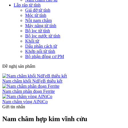
Lắp ráp từ tính
Giá đỡ từ tính
Móc từ tính
Nồi nam châm
Máy nâng từ tính
Bộ lọc từ tính
Bộ lọc nước từ tính
Khối từ
Dấu phân cách từ
Khớp nối từ tính
Bộ phận động cơ PM
Đề nghị sản phẩm
Nam châm khối NdFeB thiêu kết
Nam châm phân đoạn Ferrite
Nam châm vòng AlNiCo
Gửi tin nhắn
Nam châm hợp kim vĩnh cửu