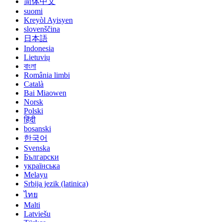
简体中文
suomi
Kreyòl Ayisyen
slovenščina
日本語
Indonesia
Lietuvių
বাংলা
România limbi
Català
Bai Miaowen
Norsk
Polski
हिंदी
bosanski
한국어
Svenska
Български
українська
Melayu
Srbija jezik (latinica)
ไทย
Malti
Latviešu