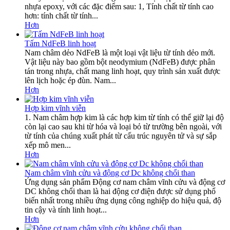
nhựa epoxy, với các đặc điểm sau: 1, Tính chất từ ​​tính cao
hơn: tính chất từ ​​tính...
Hơn
Tấm NdFeB linh hoạt
Nam châm dẻo NdFeB là một loại vật liệu từ tính dẻo mới.
Vật liệu này bao gồm bột neodymium (NdFeB) được phân
tán trong nhựa, chất mang linh hoạt, quy trình sản xuất được
lên lịch hoặc ép đùn. Nam...
Hơn
Hợp kim vĩnh viễn
1. Nam châm hợp kim là các hợp kim từ tính có thể giữ lại độ
còn lại cao sau khi từ hóa và loại bỏ từ trường bên ngoài, với
từ tính của chúng xuất phát từ cấu trúc nguyên tử và sự sắp
xếp mô men...
Hơn
Nam châm vĩnh cửu và động cơ Dc không chổi than
Ứng dụng sản phẩm Động cơ nam châm vĩnh cửu và động cơ
DC không chổi than là hai động cơ điện được sử dụng phổ
biến nhất trong nhiều ứng dụng công nghiệp do hiệu quả, độ
tin cậy và tính linh hoạt...
Hơn